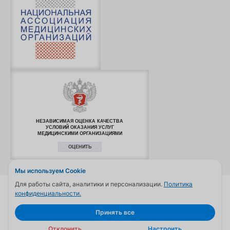
НЕЗАВИСИМАЯ ОЦЕНКА КАЧЕСТВА
УСЛОВИЙ ОКАЗАНИЯ УСЛУГ
МЕДИЦИНСКИМИ ОРГАНИЗАЦИЯМИ
ОЦЕНИТЬ
Мы используем Cookie
Для работы сайта, аналитики и персонализации.
Политика
© 2006—2026
конфиденциальности.
Обращаем ваше внимание на то, что данный сайт и все
Принять все
информационные материалы и цены, размещенные на сайте, носят
информационный характер и ни при каких условиях не являются
Отклонить
Настроить