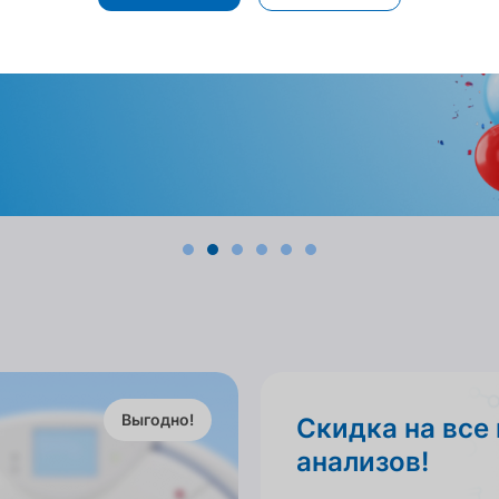
Выгодно!
Скидка на все
анализов!