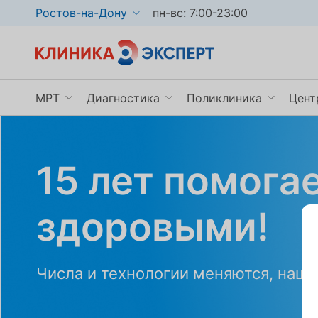
Ростов-на-Дону
пн-вс: 7:00-23:00
МРТ
Диагностика
Поликлиника
Цент
Клиника Эксперт в Ростове-на-Дону
МРТ головы и сосудов
КТ
Неврология
15 лет помога
МРТ мягких тканей
УЗИ
Нейрохирургия
МРТ позвоночника
Функциональная диагностика
Травматология
здоровыми!
Показать ещё
Показать ещё
Показать ещё
Числа и технологии меняются, наша