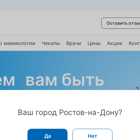
Оставить отзы
р маммологии
Чекапы
Врачи
Цены
Акции
Кон
ем вам быть
Ваш город Ростов-на-Дону?
 экспертиза – неизменна.
Да
Нет